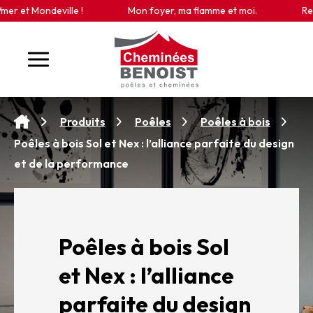
Panneau de gestion des cookies
eville !
Mon foyer, ma flamme et moi.
Retrouvez-nou
Produits
Poêles
Poêles à bois
Poêles à bois Sol et Nex : l’alliance parfaite du design
et de la performance
Poêles à bois Sol
et Nex : l’alliance
parfaite du design