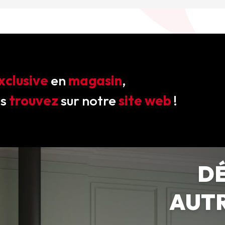
xclusive
en
magasin
,
us
trouvez
sur notre
site web
!
D
AUTR