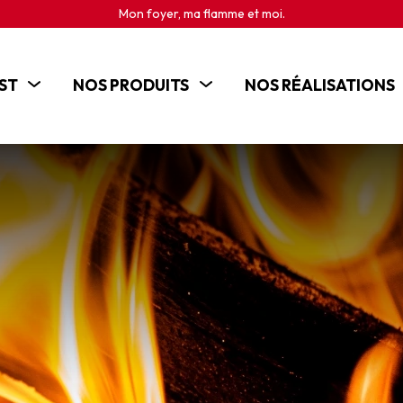
Mon foyer, ma flamme et moi.
ST
NOS PRODUITS
NOS RÉALISATIONS
POÊLES
CHEMINÉES
INSERTS
CUISINIÈRES BOIS
BRASEROS ET CHEMINÉES D'EXTÉRIEUR