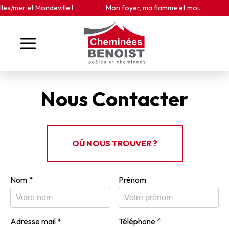
Panneau de gestion des cookies
/mer et Mondeville !
Mon foyer, ma flamme et moi.
R
Nous Contacter
OÙ NOUS TROUVER ?
Nom
*
Prénom
Adresse mail
*
Téléphone
*