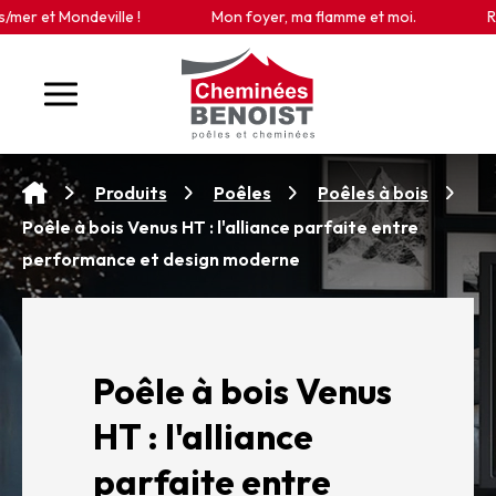
Panneau de gestion des cookies
ondeville !
Mon foyer, ma flamme et moi.
Retrouvez-
Produits
Poêles
Poêles à bois
Poêle à bois Venus HT : l'alliance parfaite entre
performance et design moderne
Poêle à bois Venus
HT : l'alliance
parfaite entre