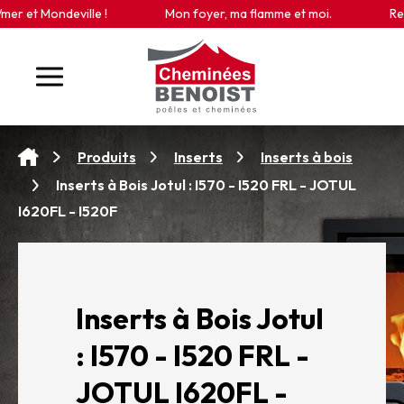
Panneau de gestion des cookies
eville !
Mon foyer, ma flamme et moi.
Retrouvez-no
Produits
Inserts
Inserts à bois
Inserts à Bois Jotul : I570 - I520 FRL - JOTUL
I620FL - I520F
Inserts à Bois Jotul
: I570 - I520 FRL -
JOTUL I620FL -