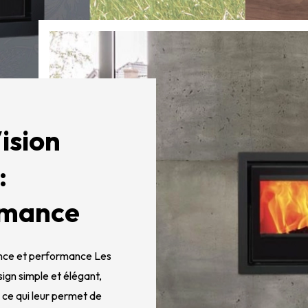
ision
:
rmance
nce et performance Les
ign simple et élégant,
 ce qui leur permet de