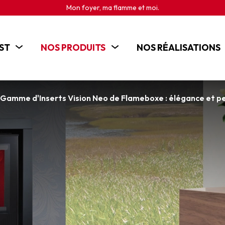
Retrouvez-nous dans nos magasins de Courseulles/mer et Mondeville !
ST
NOS PRODUITS
NOS RÉALISATIONS
POÊLES
CHEMINÉES
Gamme d'Inserts Vision Neo de Flameboxe : élégance et 
INSERTS
CUISINIÈRES BOIS
BRASEROS ET CHEMINÉES D'EXTÉRIEUR