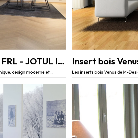
Inserts à Bois Jotul : I570 - I520 FRL - JOTUL I620FL - I520F
Insert bois Ven
mique, design moderne et ...
Les inserts bois Venus de M-Desig