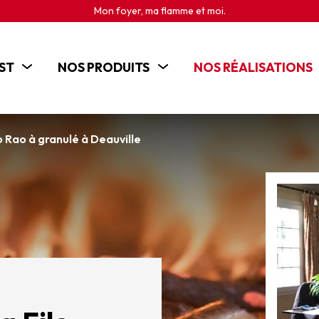
Mon foyer, ma flamme et moi.
ST
NOS PRODUITS
NOS RÉALISATIONS
POÊLES
CHEMINÉES
o Rao à granulé à Deauville
INSERTS
CUISINIÈRES BOIS
BRASEROS ET CHEMINÉES D'EXTÉRIEUR