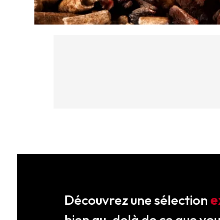
Découvrez une sélection
e
bien au-delà de ce que vo