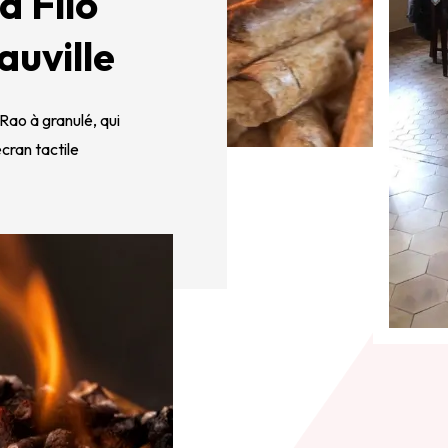
a Filo
auville
Rao à granulé, qui
écran tactile