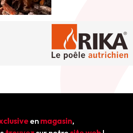
xclusive
en
magasin
,
us
trouvez
sur notre
site web
!