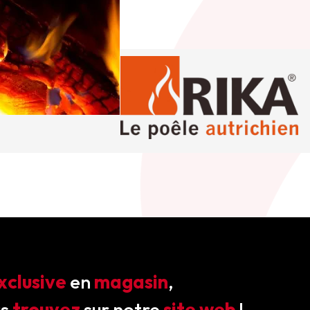
xclusive
en
magasin
,
us
trouvez
sur notre
site web
!