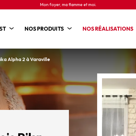
Mon foyer, ma flamme et moi.
ST
NOS PRODUITS
NOS RÉALISATIONS
POÊLES
CHEMINÉES
ika Alpha 2 à Varaville
INSERTS
CUISINIÈRES BOIS
BRASEROS ET CHEMINÉES D'EXTÉRIEUR