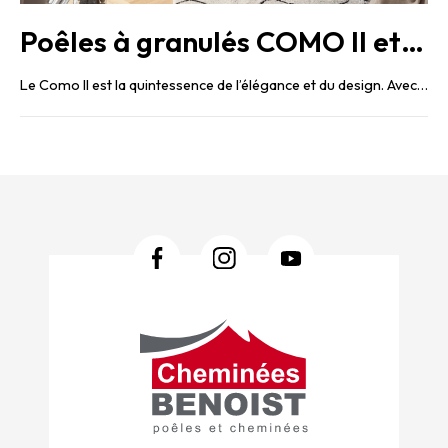
Poêles à granulés COMO II et REVO II
Le Como II est la quintessence de l’élégance et du design. Avec ses panneaux latéraux en matériaux haut de ...