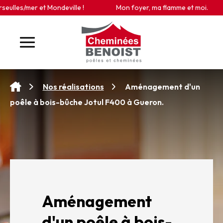
Panneau de gestion des cookies
les/mer et Mondeville !
Mon foyer, ma flamme et moi.
Aménagement d'un
Nos réalisations
poêle à bois-bûche Jotul F400 à Gueron.
Aménagement
d'un poêle à bois-