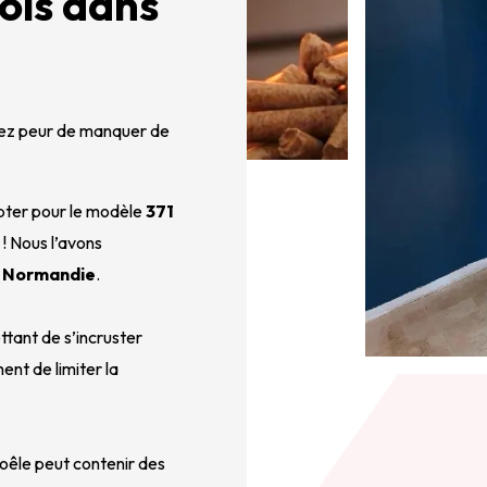
ois dans
vez peur de manquer de 
pter pour le modèle 
371 
! Nous l’avons 
 
Normandie
.
ttant de s’incruster 
nt de limiter la 
êle peut contenir des 