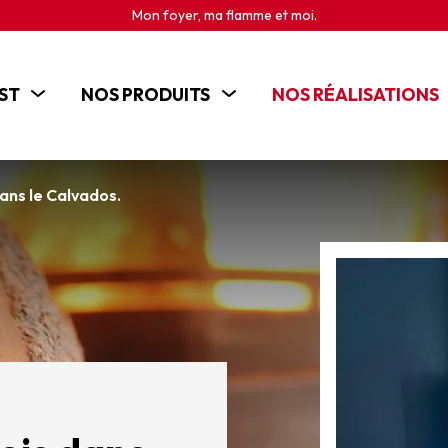
Mon foyer, ma flamme et moi.
ST
NOS PRODUITS
NOS RÉALISATIONS
POÊLES
CHEMINÉES
ans le Calvados.
INSERTS
CUISINIÈRES BOIS
BRASEROS ET CHEMINÉES D'EXTÉRIEUR