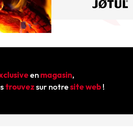
xclusive
en
magasin
,
us
trouvez
sur notre
site web
!