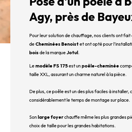
Pose d'un poêle à b
Agy, près de Bayeu
Pour leur solution de chauffage, nos clients ont fait
de 
Cheminées Benoist
 et ont opté pour l’installat
bois
 de la marque 
Jotul
. 
Le 
modèle FS 175
 est un 
poêle-cheminée
 compo
taille XXL, assurant un charme naturel à la pièce.
De plus, ce poêle est un des plus faciles à installer,
considérablement le temps de montage sur place. 
Son 
large foyer
 chauffe même les plus grandes piè
choix de taille pour les grandes habitations.