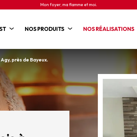
Mon foyer, ma flamme et moi.
ST
NOS PRODUITS
NOS RÉALISATIONS
POÊLES
CHEMINÉES
 Agy, près de Bayeux.
INSERTS
CUISINIÈRES BOIS
BRASEROS ET CHEMINÉES D'EXTÉRIEUR