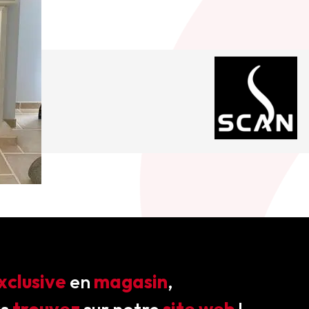
xclusive
en
magasin
,