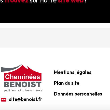
us
trouvez
sur notre
site web
!
Mentions légales
Plan du site
Données personnelles
site@benoist.fr