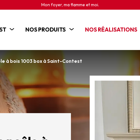
Mon foyer, ma flamme et moi.
ST
NOS PRODUITS
NOS RÉALISATIONS
POÊLES
CHEMINÉES
 à bois 1003 box à Saint-Contest
INSERTS
CUISINIÈRES BOIS
BRASEROS ET CHEMINÉES D'EXTÉRIEUR