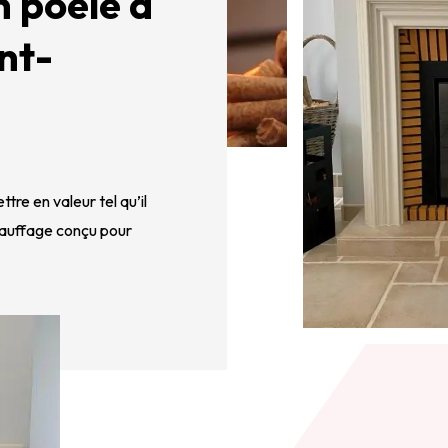
 poêle à
nt-
re en valeur tel qu’il 
hauffage conçu pour 