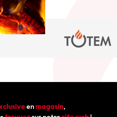
xclusive
en
magasin
,
us
trouvez
sur notre
site web
!