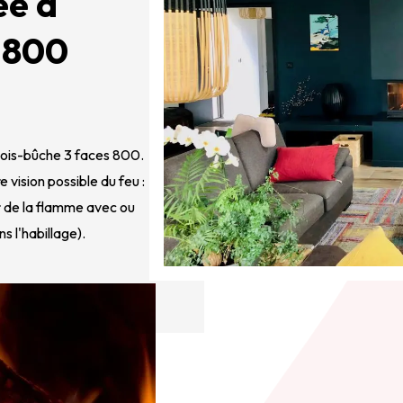
ée à
 800
bois-bûche 3 faces 800.
 vision possible du feu :
r de la flamme avec ou
s l'habillage).