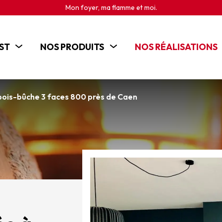
Mon foyer, ma flamme et moi.
ST
NOS PRODUITS
NOS RÉALISATIONS
POÊLES
CHEMINÉES
bois-bûche 3 faces 800 près de Caen
INSERTS
CUISINIÈRES BOIS
BRASEROS ET CHEMINÉES D'EXTÉRIEUR