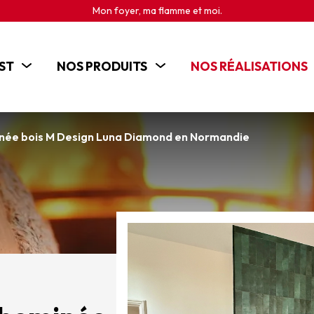
Mon foyer, ma flamme et moi.
ST
NOS PRODUITS
NOS RÉALISATIONS
POÊLES
CHEMINÉES
minée bois M Design Luna Diamond en Normandie
INSERTS
CUISINIÈRES BOIS
BRASEROS ET CHEMINÉES D'EXTÉRIEUR