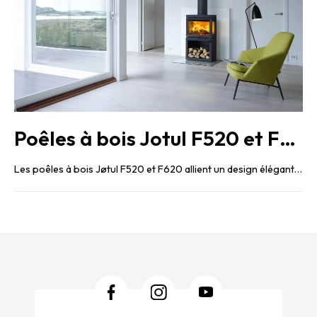
Poêles à bois Jotul F520 et F620
Les poêles à bois Jøtul F520 et F620 allient un design élégant et une performance remarquable. Fabriqués en ...