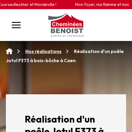
Panneau de gestion des cookies
seulles/mer et Mondeville !
Mon foyer, ma flamme et moi.
Réalisation d'un poêle
Nos réalisations
Jotul F373 à bois-bûche à Caen
Réalisation d'un
poêle Jotul F373 à