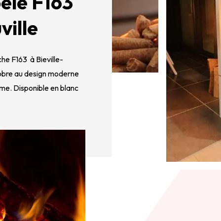
oêle F163
ville
che F163 à Bieville-
sobre au design moderne
amme. Disponible en blanc