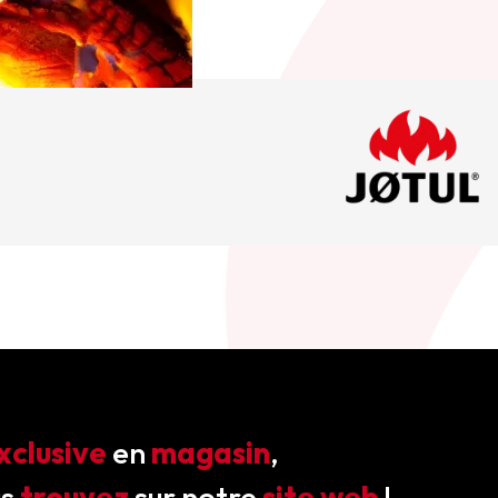
xclusive
en
magasin
,
us
trouvez
sur notre
site web
!