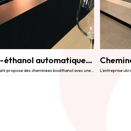
Cheminées bio-éthanol automatiques Firetech de Neverdark
La gamme Firetech de Neverdark propose des cheminées bioéthanol avec une technologie innovante ...