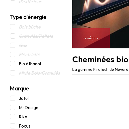
d'extérieur
Type d'énergie
Bois bûche
Granulés/Pellets
Gaz
Éléctricité
Bio éthanol
Mixte Bois/Granulés
Marque
Jotul
M-Design
Rika
Focus