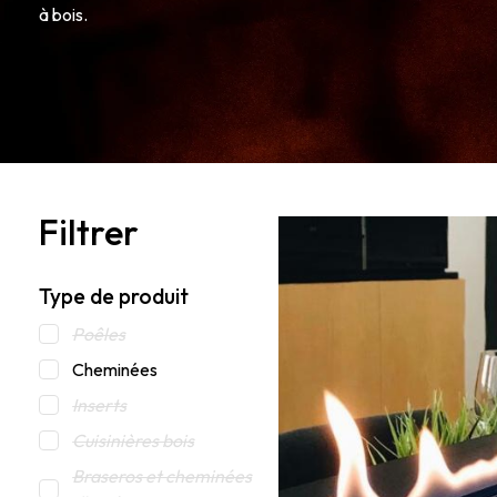
à bois.
Filtrer
Type de produit
Poêles
Cheminées
Inserts
Cuisinières bois
Braseros et cheminées