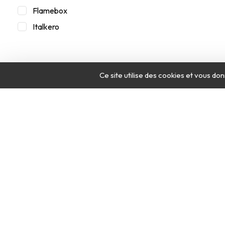
Flamebox
Italkero
Ce site utilise des cookies et vous do