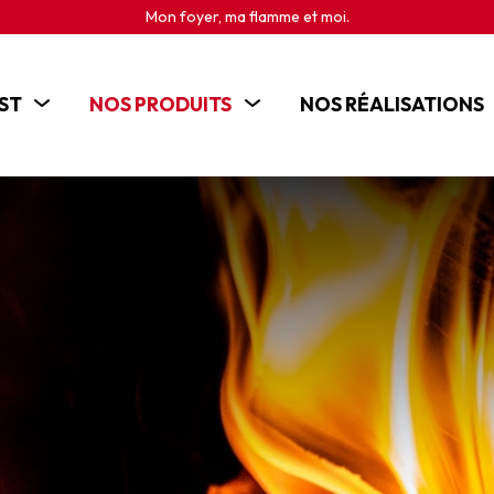
Mon foyer, ma flamme et moi.
ST
NOS PRODUITS
NOS RÉALISATIONS
POÊLES
CHEMINÉES
INSERTS
CUISINIÈRES BOIS
BRASEROS ET CHEMINÉES D'EXTÉRIEUR