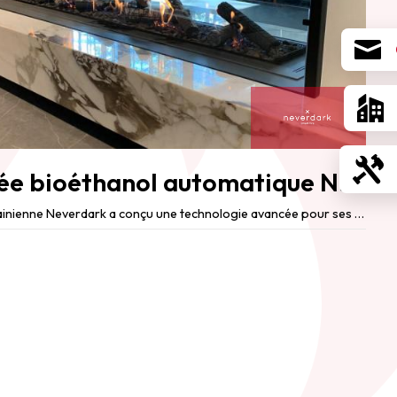
Cheminée bioéthanol automatique Neverdark de la gamme Chalet
L'entreprise ukrainienne Neverdark a conçu une technologie avancée pour ses cheminées ...