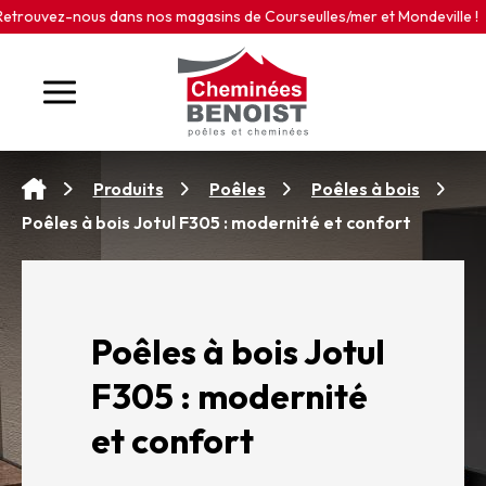
Panneau de gestion des cookies
s dans nos magasins de Courseulles/mer et Mondeville !
Mon
Produits
Poêles
Poêles à bois
Poêles à bois Jotul F305 : modernité et confort
Poêles à bois Jotul
F305 : modernité
et confort