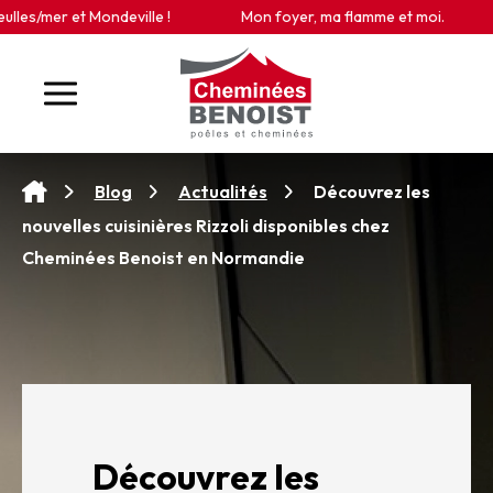
Panneau de gestion des cookies
r et Mondeville !
Mon foyer, ma flamme et moi.
Ret
Découvrez les
Blog
Actualités
nouvelles cuisinières Rizzoli disponibles chez
Cheminées Benoist en Normandie
Découvrez les