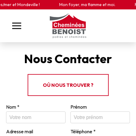
Panneau de gestion des cookies
mer et Mondeville !
Mon foyer, ma flamme et moi.
Re
Nous Contacter
OÙ NOUS TROUVER ?
Nom
*
Prénom
Adresse mail
Téléphone
*